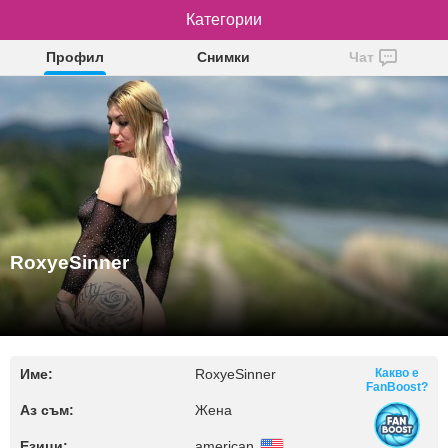
RoxyeSinner
Категории
Профил
Снимки
Чат
RoxyeSinner
Име:
RoxyeSinner
Какво е
FanBoost?
Аз съм:
Жена
Езици:
american