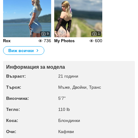
9
1
736
600
Rox
My Photos
Виж всички
Информация за модела
Възраст:
21 години
Търся:
Мъже, Двойки, Транс
Височина:
5'7"
Тегло:
110 lb
Коса:
Блондинки
Очи:
Кафяви