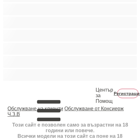
Пушещи жени
Средни гърди
Тийнейджъри 18+
Фетиш
Цветнокожи
Червенокоси
Център
Регистраци
за
Помощ
Oбслужване на клиенти
Обслужване от Консиерж
Ч.З.В
Този сайт е позволен само за възрастни на 18
години или повече.
Всички модели на този сайт са поне на 18