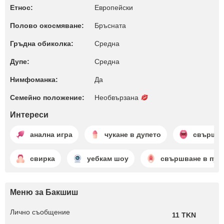
Етнос:
Европейски
Полово окосмяване:
Бръсната
Гръдна обиколка:
Среднa
Дупе:
Среднa
Нимфоманка:
Да
Семейно положение:
Необвързана
Интереси
анална игра
чукане в дупето
свършва
свирка
уебкам шоу
свършване в пут
Меню за Бакшиш
Лично съобщение
11 TKN