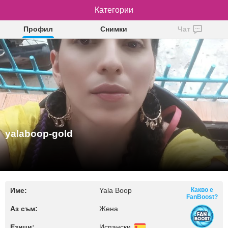
yalaboop-gold
Категории
Профил
Снимки
Чат
yalaboop-gold
Име:
Yala Boop
Какво е
FanBoost?
Аз съм:
Жена
Езици:
Испански