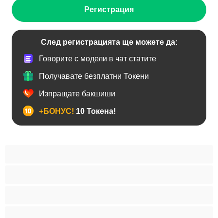
Регистрация
След регистрацията ще можете да:
Говорите с модели в чат статите
Получавате безплатни Токени
Изпращате бакшиши
+БОНУС!
10 Токена!
BDSM
Азиатки
Анален
Арабки