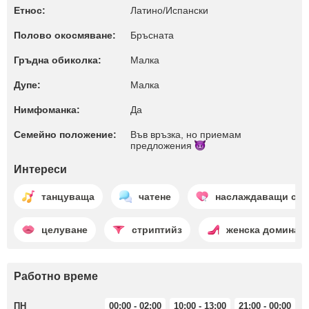
Етнос:
Латино/Испански
Полово окосмяване:
Бръсната
Гръдна обиколка:
Малкa
Дупе:
Малкa
Нимфоманка:
Да
Семейно положение:
Във връзка, но приемам
предложения
Интереси
танцуваща
чатене
наслаждаващи се
целуване
стриптийз
женска доминац
Работно време
ПН
00:00 - 02:00
10:00 - 13:00
21:00 - 00:00