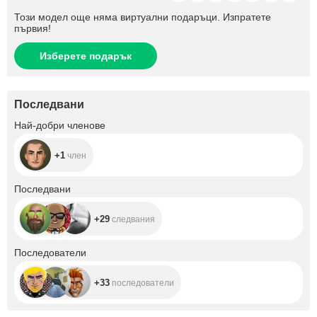
Този модел още няма виртуални подаръци. Изпратете
първия!
Изберете подарък
Последвани
+1
Най-добри членове
+1
член
+29
Последвани
+29
следвания
+33
Последователи
+33
последователи