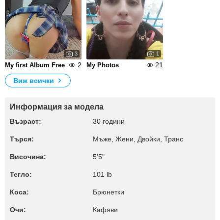
3
1
2
21
My first Album Free
My Photos
Виж всички
Информация за модела
Възраст:
30 години
Търся:
Мъже, Жени, Двойки, Транс
Височина:
5'5"
Тегло:
101 lb
Коса:
Брюнетки
Очи:
Кафяви